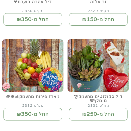
זר אלזה
דיל אהבה בוערת❤
מק"ט 2329
מק"ט 2330
350
150
החל מ-₪
החל מ-₪
דיל סקולנטים מהעמק👌
מארז פירות מהעמק🍎🍍🍇
מומלץ💯
מק"ט 2331
מק"ט 2332
350
250
החל מ-₪
החל מ-₪