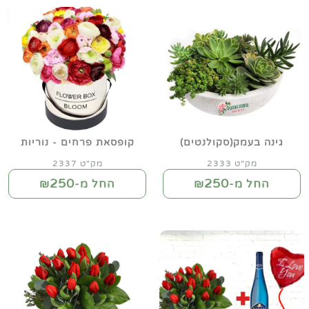
גינה בעמק(סקולנטים)
קופסאת פרחים - נוריות
מק"ט 2333
מק"ט 2337
250
250
החל מ-₪
החל מ-₪