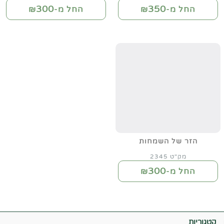
300
350
החל מ-₪
החל מ-₪
הזר של השמחות
מק"ט 2345
300
החל מ-₪
קטגוריות