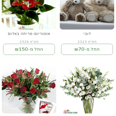
דובי
אנטוריום-פריחה באדום
מק"ט 2323
מק"ט 2326
150
70
החל מ-₪
החל מ-₪