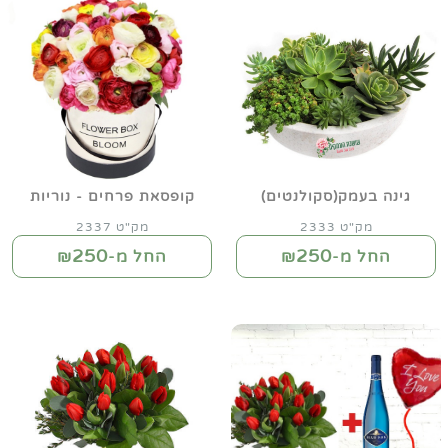
גינה בעמק(סקולנטים)
קופסאת פרחים - נוריות
מק"ט 2333
מק"ט 2337
250
250
החל מ-₪
החל מ-₪