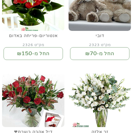
דובי
אנטוריום-פריחה באדום
מק"ט 2323
מק"ט 2326
150
70
החל מ-₪
החל מ-₪
זר אלזה
דיל אהבה בוערת❤