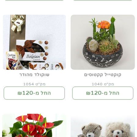
קוקטייל קקטוסים
שוקולד מהודר
מק"ט 1040
מק"ט 1054
120
120
החל מ-₪
החל מ-₪