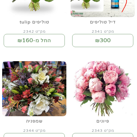
דיל טוליפים
טוליפים tulip
מק"ט 2341
מק"ט 2342
160
300
₪
החל מ-₪
פיונים
שמפניה
מק"ט 2343
מק"ט 2344