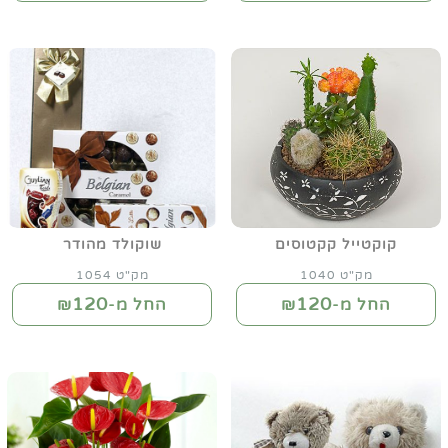
קוקטייל קקטוסים
שוקולד מהודר
מק"ט 1040
מק"ט 1054
120
120
החל מ-₪
החל מ-₪