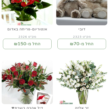
דובי
אנטוריום-פריחה באדום
מק"ט 2323
מק"ט 2326
150
70
החל מ-₪
החל מ-₪
זר אלזה
דיל אהבה בוערת❤