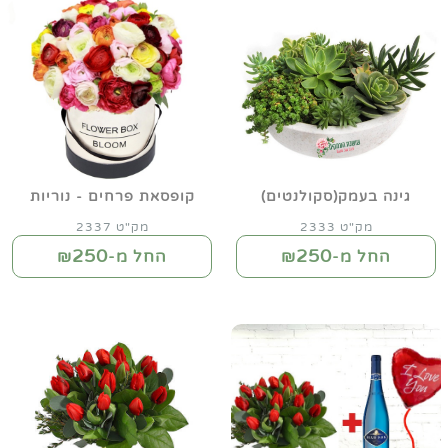
גינה בעמק(סקולנטים)
קופסאת פרחים - נוריות
מק"ט 2333
מק"ט 2337
250
250
החל מ-₪
החל מ-₪