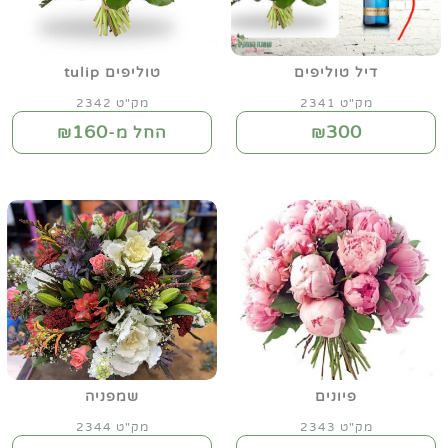
דיל טוליפים
טוליפים tulip
מק"ט 2341
מק"ט 2342
160
300
₪
החל מ-₪
פיונים
שמפניה
מק"ט 2343
מק"ט 2344