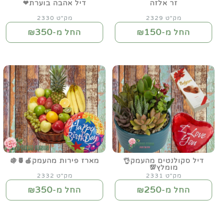
זר אלזה
דיל אהבה בוערת❤
מק"ט 2329
מק"ט 2330
350
150
החל מ-₪
החל מ-₪
דיל סקולנטים מהעמק👌
מארז פירות מהעמק🍎🍍🍇
מומלץ💯
מק"ט 2331
מק"ט 2332
350
250
החל מ-₪
החל מ-₪