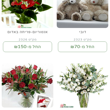
דובי
אנטוריום-פריחה באדום
מק"ט 2323
מק"ט 2326
150
70
החל מ-₪
החל מ-₪