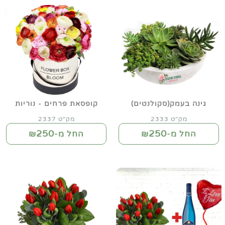
גינה בעמק(סקולנטים)
קופסאת פרחים - נוריות
מק"ט 2333
מק"ט 2337
250
250
החל מ-₪
החל מ-₪