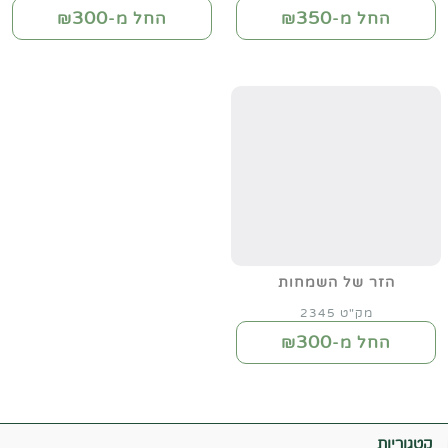
300
350
החל מ-₪
החל מ-₪
הזר של השמחות
מק"ט 2345
300
החל מ-₪
קטגוריות