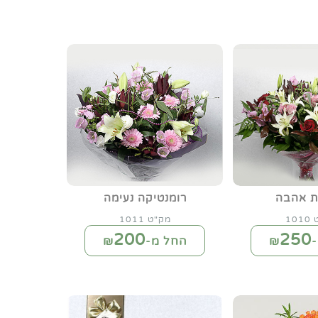
ות אהבה
רומנטיקה נעימה
10
מק"ט 1011
200
250
₪
החל מ-₪