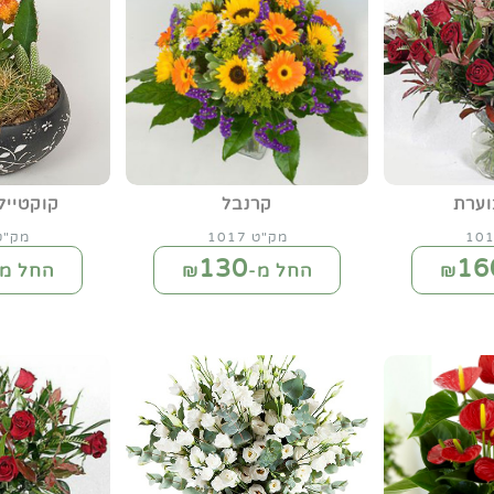
ערת
קרנבל
קוקטייל
מק"ט 1017
מק"ט 40
130
16
החל מ-₪
החל מ-