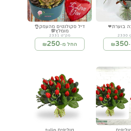
ה בוערת❤
דיל סקולנטים מהעמק👌
מומלץ💯
23
מק"ט 2331
250
350
₪
החל מ-₪
וליפים
טוליפים tulip