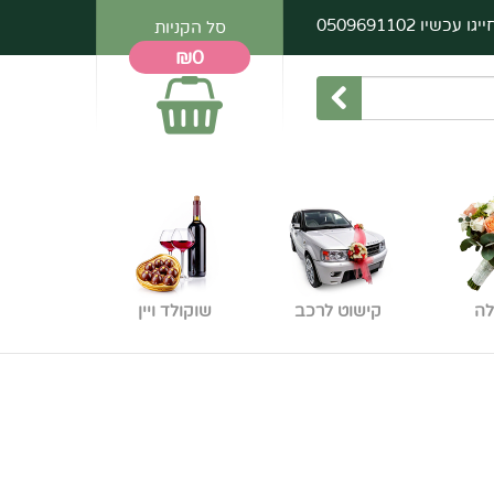
ייגו עכשיו
0509691102
סל הקניות
₪0
לה
קישוט לרכב
שוקולד ויין