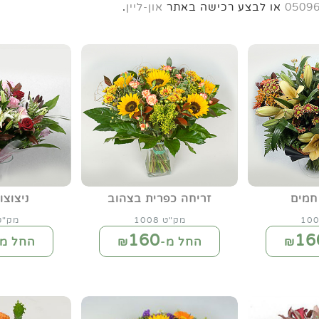
0509
או לבצע רכישה באתר
און-ליין
.
חמים
זריחה כפרית בצהוב
ניצוצ
מק"ט 1008
מק"ט 10
160
16
החל מ-₪
החל מ-