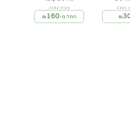
23
מק"ט 2342
160
3
₪
החל מ-₪