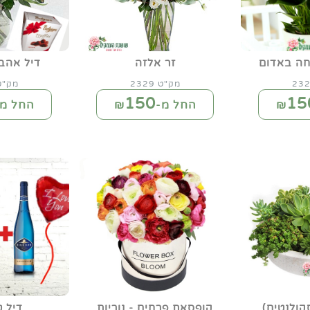
חה באדום
זר אלזה
דיל אהב
מק"ט 2329
מק"ט 30
150
15
החל מ-₪
החל מ-
קולנטים)
קופסאת פרחים - נוריות
דיל ט