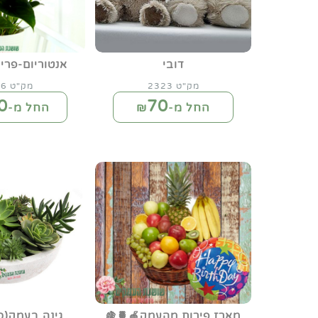
דובי
אנטוריום-פרי
מק"ט 2323
מק"ט 2326
0
70
החל מ-₪
החל מ-₪
מארז פירות מהעמק🍎🍍🍇
גינה בעמק(ס