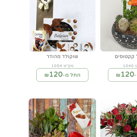
 קקטוסים
שוקולד מהודר
10
מק"ט 1054
120
120
₪
החל מ-₪