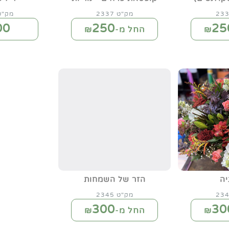
מק"ט 2337
מק"ט 41
00
250
25
החל מ-₪
ה
הזר של השמחות
מק"ט 2345
300
30
החל מ-₪