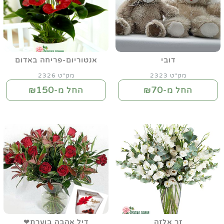
דובי
אנטוריום-פריחה באדום
מק"ט 2323
מק"ט 2326
150
70
החל מ-₪
החל מ-₪
זר אלזה
דיל אהבה בוערת❤