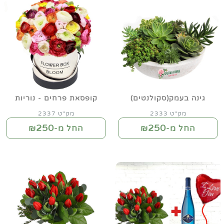
גינה בעמק(סקולנטים)
קופסאת פרחים - נוריות
מק"ט 2333
מק"ט 2337
250
250
החל מ-₪
החל מ-₪