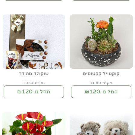
קוקטייל קקטוסים
שוקולד מהודר
מק"ט 1040
מק"ט 1054
120
120
החל מ-₪
החל מ-₪