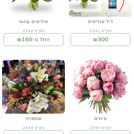
דיל טוליפים
טוליפים tulip
מק"ט 2341
מק"ט 2342
160
300
₪
החל מ-₪
פיונים
שמפניה
מק"ט 2343
מק"ט 2344