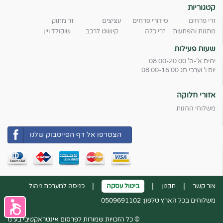
קטגוריות
זרי פרחים
סידורי פרחים
עציצים
זר מתוק
מתנות והפתעות
זרי כלה
קישוט לרכב
שוקולד ויין
שעות פעילות
ימים א'-ה' 08:00-20:00
יום ו' וערבי חג 08:00-16:00
אזורי חלוקה
משלוחי החנות
הצטרפו אל דף הפייסבוק שלנו
|
|
|
צור קשר
תקנון
ביטול עסקה
כניסה למערכת ניהול
משלוחים בכל הארץ טלפון:
0509691102
© כל הזכויות שמורות לפרסום אינטראקטיבי בע״מ